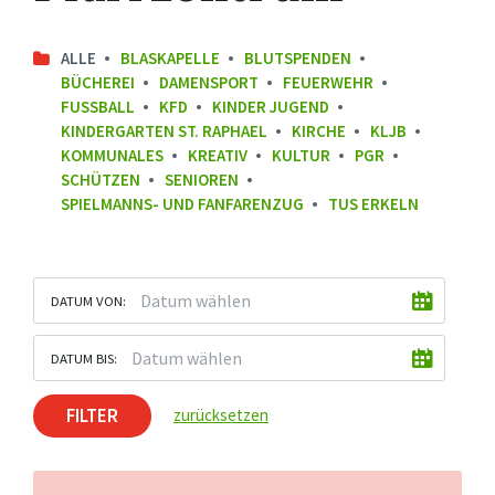
ALLE
BLASKAPELLE
BLUTSPENDEN
BÜCHEREI
DAMENSPORT
FEUERWEHR
FUSSBALL
KFD
KINDER JUGEND
KINDERGARTEN ST. RAPHAEL
KIRCHE
KLJB
KOMMUNALES
KREATIV
KULTUR
PGR
SCHÜTZEN
SENIOREN
SPIELMANNS- UND FANFARENZUG
TUS ERKELN
DATUM VON:
DATUM BIS:
FILTER
zurücksetzen