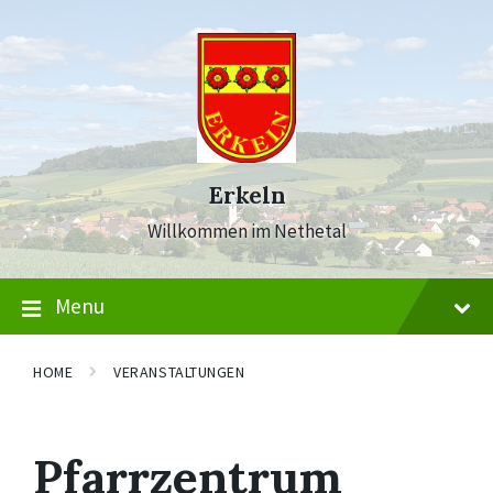
Skip
Skip
Skip
to
to
to
content
main
footer
navigation
Erkeln
Willkommen im Nethetal
Menu
HOME
VERANSTALTUNGEN
Pfarrzentrum