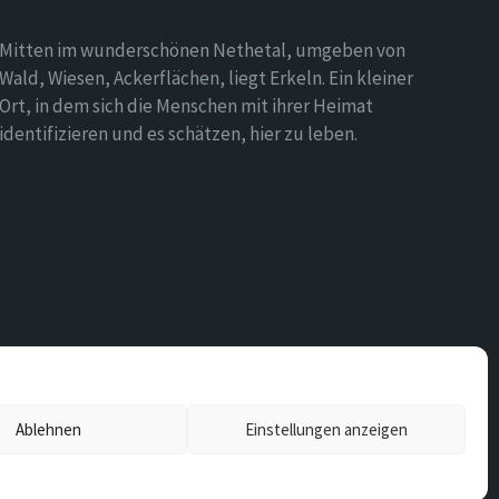
Mitten im wunderschönen Nethetal, umgeben von
Wald, Wiesen, Ackerflächen, liegt Erkeln. Ein kleiner
Ort, in dem sich die Menschen mit ihrer Heimat
identifizieren und es schätzen, hier zu leben.
Ablehnen
Einstellungen anzeigen