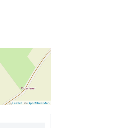
Leaflet
| ©
OpenStreetMap