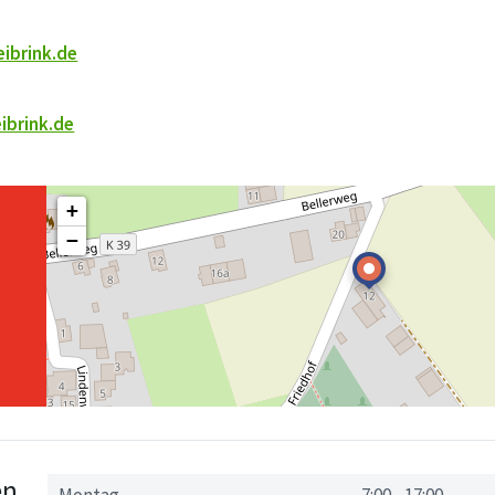
ibrink.de
ibrink.de
+
−
en