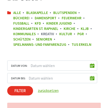
ALLE
BLASKAPELLE
BLUTSPENDEN
BÜCHEREI
DAMENSPORT
FEUERWEHR
FUSSBALL
KFD
KINDER JUGEND
KINDERGARTEN ST. RAPHAEL
KIRCHE
KLJB
KOMMUNALES
KREATIV
KULTUR
PGR
SCHÜTZEN
SENIOREN
SPIELMANNS- UND FANFARENZUG
TUS ERKELN
DATUM VON:
DATUM BIS:
FILTER
zurücksetzen