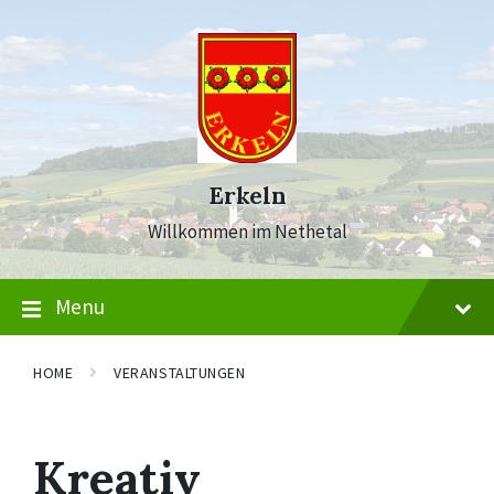
Skip
Skip
Skip
to
to
to
content
main
footer
navigation
Erkeln
Willkommen im Nethetal
Menu
HOME
VERANSTALTUNGEN
Kreativ