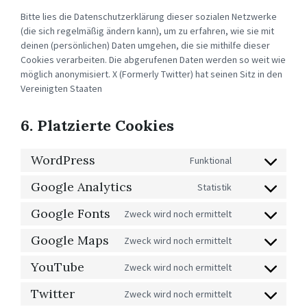
Bitte lies die Datenschutzerklärung dieser sozialen Netzwerke
(die sich regelmäßig ändern kann), um zu erfahren, wie sie mit
deinen (persönlichen) Daten umgehen, die sie mithilfe dieser
Cookies verarbeiten. Die abgerufenen Daten werden so weit wie
möglich anonymisiert. X (Formerly Twitter) hat seinen Sitz in den
Vereinigten Staaten
6. Platzierte Cookies
WordPress
Funktional
CONSENT
TO
SERVICE
Google Analytics
Statistik
CONSENT
WORDPRESS
TO
SERVICE
Google Fonts
Zweck wird noch ermittelt
CONSENT
GOOGLE-
TO
ANALYTICS
SERVICE
Google Maps
Zweck wird noch ermittelt
CONSENT
GOOGLE-
TO
FONTS
SERVICE
YouTube
Zweck wird noch ermittelt
CONSENT
GOOGLE-
TO
MAPS
SERVICE
Twitter
Zweck wird noch ermittelt
CONSENT
YOUTUBE