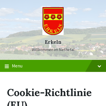
Skip
Skip
Skip
to
to
to
content
main
footer
navigation
Erkeln
Willkommen im Nethetal
Menu
Cookie-Richtlinie
(EU)