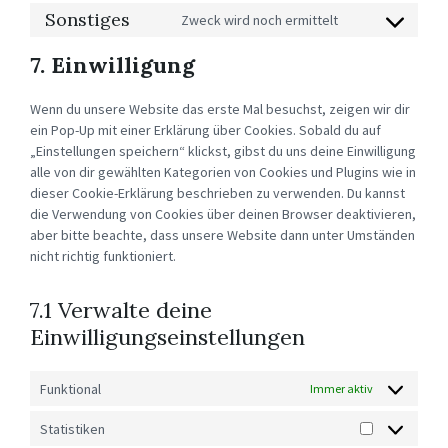
TO
SERVICE
Sonstiges
Zweck wird noch ermittelt
CONSENT
TWITTER
TO
SERVICE
7. Einwilligung
SONSTIGES
Wenn du unsere Website das erste Mal besuchst, zeigen wir dir
ein Pop-Up mit einer Erklärung über Cookies. Sobald du auf
„Einstellungen speichern“ klickst, gibst du uns deine Einwilligung
alle von dir gewählten Kategorien von Cookies und Plugins wie in
dieser Cookie-Erklärung beschrieben zu verwenden. Du kannst
die Verwendung von Cookies über deinen Browser deaktivieren,
aber bitte beachte, dass unsere Website dann unter Umständen
nicht richtig funktioniert.
7.1 Verwalte deine
Einwilligungseinstellungen
Funktional
Immer aktiv
Statistiken
STATISTIKEN