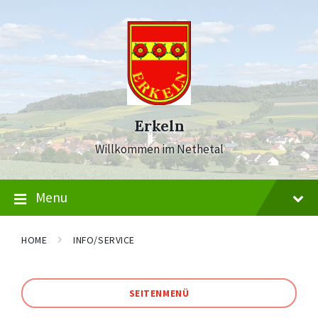
Skip
Skip
Skip
to
to
to
content
main
footer
navigation
Erkeln
Willkommen im Nethetal
Menu
HOME
INFO/SERVICE
SEITENMENÜ