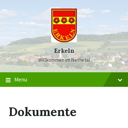
Skip
Skip
Skip
to
to
to
content
main
footer
navigation
Erkeln
Willkommen im Nethetal
Menu
Dokumente