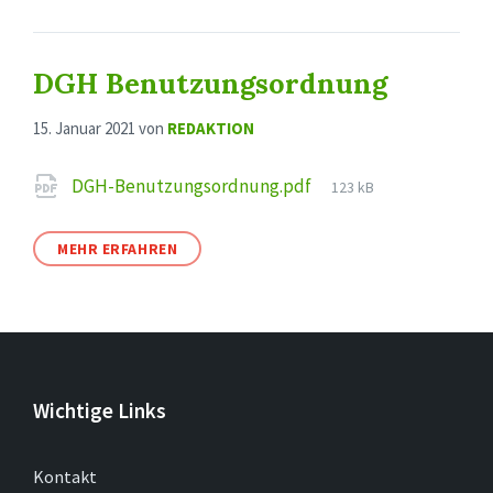
DGH Benutzungsordnung
15. Januar 2021
von
REDAKTION
Attachments
File
DGH-Benutzungsordnung.pdf
123 kB
size:
MEHR ERFAHREN
Wichtige Links
Kontakt