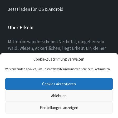
Jetzt laden für iOS & Android
Über Erkeln
Mitten im wunderschönen Nethetal, umgeben von
Wald, Wiesen, Ackerflächen, liegt Erkeln. Ein kleiner
Ort, in dem sich die Menschen mit ihrer Heimat
Cookie-Zustimmung verwalten
identifizieren und es schätzen, hier zu leben.
Wir verwenden Cookies, um unsere Website und unseren Service zu optimieren.
E-
Cookies akzeptieren
Mail
Ablehnen
© 2026 Erkeln
Einstellungen anzeigen