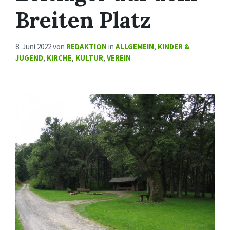
Breiten Platz
8. Juni 2022
von
REDAKTION
in
ALLGEMEIN
,
KINDER &
JUGEND
,
KIRCHE
,
KULTUR
,
VEREIN