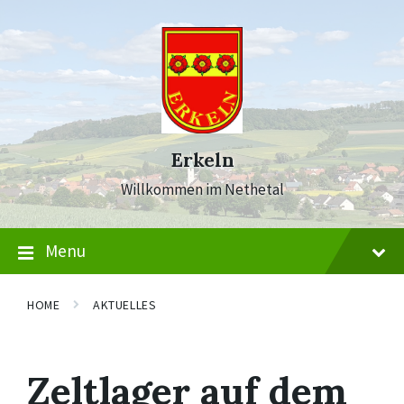
Skip
Skip
Skip
to
to
to
content
main
footer
navigation
Erkeln
Willkommen im Nethetal
Menu
HOME
AKTUELLES
Zeltlager auf dem