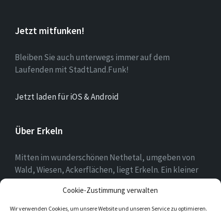
Jetzt mitfunken!
Bleiben Sie auch unterwegs immer auf dem
Laufenden mit StadtLand.Funk!
Jetzt laden für iOS & Android
Über Erkeln
Mitten im wunderschönen Nethetal, umgeben von
Wald, Wiesen, Ackerflächen, liegt Erkeln. Ein kleiner
Ort, in dem sich die Menschen mit ihrer Heimat
Cookie-Zustimmung verwalten
identifizieren und es schätzen, hier zu leben.
Wir verwenden Cookies, um unsere Website und unseren Service zu optimieren.