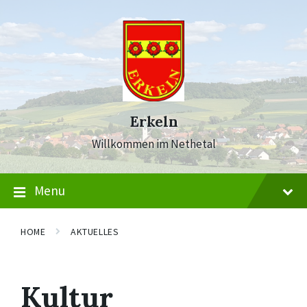
Skip
Skip
Skip
to
to
to
content
main
footer
navigation
Erkeln
Willkommen im Nethetal
Menu
HOME
AKTUELLES
Kultur