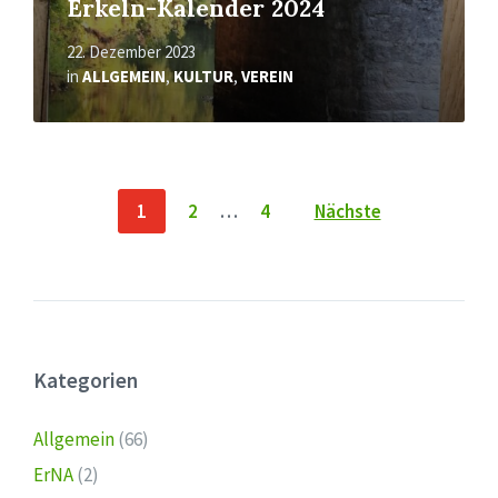
Erkeln-Kalender 2024
22. Dezember 2023
in
ALLGEMEIN
,
KULTUR
,
VEREIN
Seitennummerierung
1
2
…
4
Nächste
der
Beiträge
Kategorien
Allgemein
(66)
ErNA
(2)