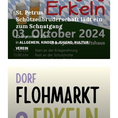
St. Petrus
Schützenbruderschaft lädt ein
zum Schnatgang
22. September 2024
in
ALLGEMEIN
,
KINDER & JUGEND
,
KULTUR
,
VEREIN
Mehr
erfahren