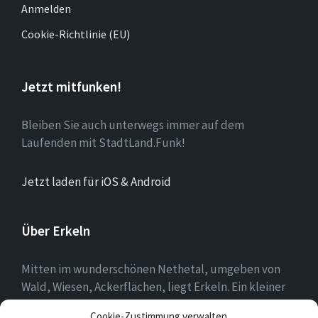
Anmelden
Cookie-Richtlinie (EU)
Jetzt mitfunken!
Bleiben Sie auch unterwegs immer auf dem
Laufenden mit StadtLand.Funk!
Jetzt laden für iOS & Android
Über Erkeln
Mitten im wunderschönen Nethetal, umgeben von
Wald, Wiesen, Ackerflächen, liegt Erkeln. Ein kleiner
Ort, in dem sich die Menschen mit ihrer Heimat
Cookie-Zustimmung verwalten