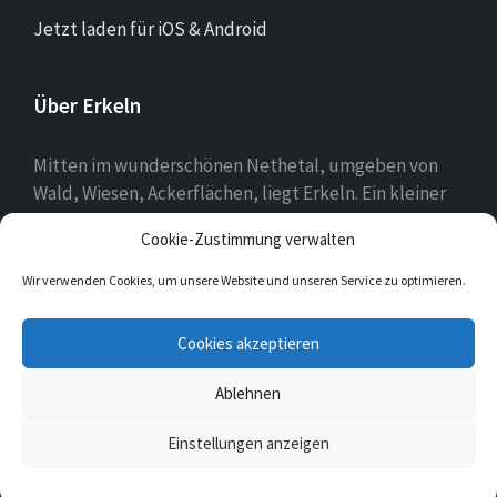
Jetzt laden für iOS & Android
Über Erkeln
Mitten im wunderschönen Nethetal, umgeben von
Wald, Wiesen, Ackerflächen, liegt Erkeln. Ein kleiner
Ort, in dem sich die Menschen mit ihrer Heimat
Cookie-Zustimmung verwalten
identifizieren und es schätzen, hier zu leben.
Wir verwenden Cookies, um unsere Website und unseren Service zu optimieren.
E-
Cookies akzeptieren
Mail
Ablehnen
© 2026 Erkeln
Einstellungen anzeigen