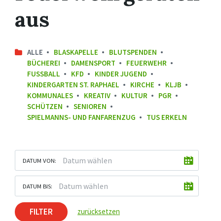
aus
ALLE
BLASKAPELLE
BLUTSPENDEN
BÜCHEREI
DAMENSPORT
FEUERWEHR
FUSSBALL
KFD
KINDER JUGEND
KINDERGARTEN ST. RAPHAEL
KIRCHE
KLJB
KOMMUNALES
KREATIV
KULTUR
PGR
SCHÜTZEN
SENIOREN
SPIELMANNS- UND FANFARENZUG
TUS ERKELN
DATUM VON:
DATUM BIS:
FILTER
zurücksetzen