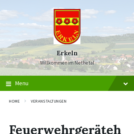
Skip
Skip
Skip
to
to
to
content
main
footer
navigation
Erkeln
Willkommen im Nethetal
Menu
HOME
VERANSTALTUNGEN
Feuerwehrgeräteh