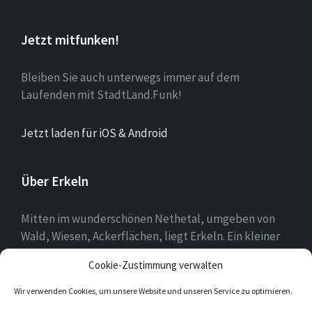
Jetzt mitfunken!
Bleiben Sie auch unterwegs immer auf dem
Laufenden mit StadtLand.Funk!
Jetzt laden für iOS & Android
Über Erkeln
Mitten im wunderschönen Nethetal, umgeben von
Wald, Wiesen, Ackerflächen, liegt Erkeln. Ein kleiner
Ort, in dem sich die Menschen mit ihrer Heimat
Cookie-Zustimmung verwalten
identifizieren und es schätzen, hier zu leben.
Wir verwenden Cookies, um unsere Website und unseren Service zu optimieren.