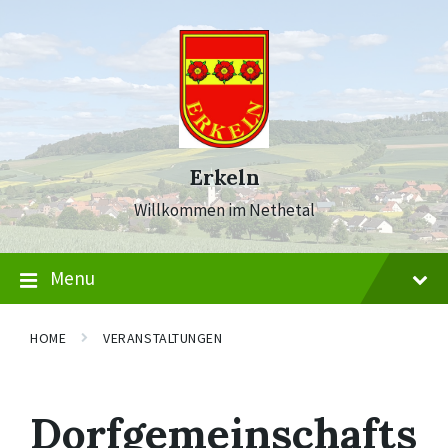
Skip
Skip
Skip
to
to
to
content
main
footer
navigation
Erkeln
Willkommen im Nethetal
Menu
HOME
VERANSTALTUNGEN
Dorfgemeinschafts