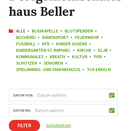
haus Beller
ALLE
BLASKAPELLE
BLUTSPENDEN
BÜCHEREI
DAMENSPORT
FEUERWEHR
FUSSBALL
KFD
KINDER JUGEND
KINDERGARTEN ST. RAPHAEL
KIRCHE
KLJB
KOMMUNALES
KREATIV
KULTUR
PGR
SCHÜTZEN
SENIOREN
SPIELMANNS- UND FANFARENZUG
TUS ERKELN
DATUM VON:
DATUM BIS:
FILTER
zurücksetzen