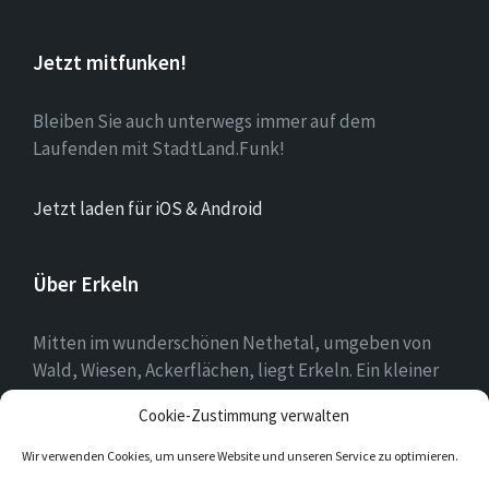
Jetzt mitfunken!
Bleiben Sie auch unterwegs immer auf dem
Laufenden mit StadtLand.Funk!
Jetzt laden für iOS & Android
Über Erkeln
Mitten im wunderschönen Nethetal, umgeben von
Wald, Wiesen, Ackerflächen, liegt Erkeln. Ein kleiner
Ort, in dem sich die Menschen mit ihrer Heimat
Cookie-Zustimmung verwalten
identifizieren und es schätzen, hier zu leben.
Wir verwenden Cookies, um unsere Website und unseren Service zu optimieren.