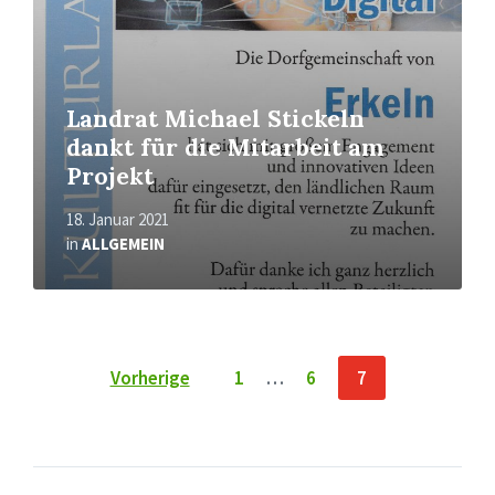
Landrat Michael Stickeln
dankt für die Mitarbeit am
Projekt
18. Januar 2021
in
ALLGEMEIN
Seitennummerierung
Vorherige
1
…
6
7
der
Beiträge