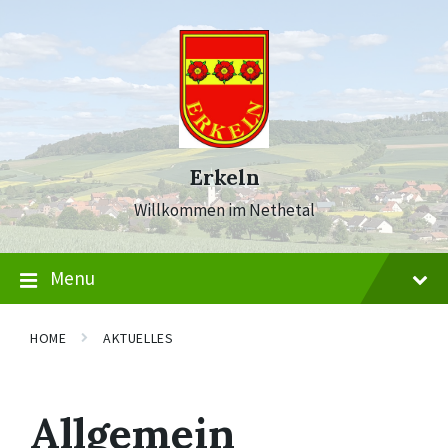
Skip
Skip
Skip
to
to
to
content
main
footer
navigation
Erkeln
Willkommen im Nethetal
Menu
HOME
AKTUELLES
Allgemein