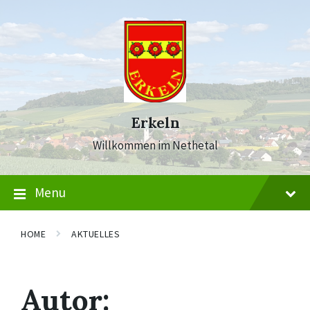
Skip
Skip
Skip
to
to
to
content
main
footer
navigation
Erkeln
Willkommen im Nethetal
Menu
HOME
AKTUELLES
Autor: