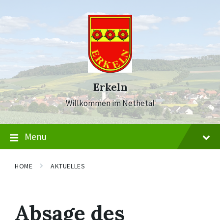
Skip
Skip
Skip
to
to
to
content
main
footer
navigation
Erkeln
Willkommen im Nethetal
Menu
HOME
AKTUELLES
Absage des