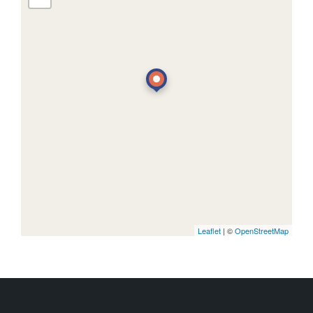
Leaflet
| ©
OpenStreetMap