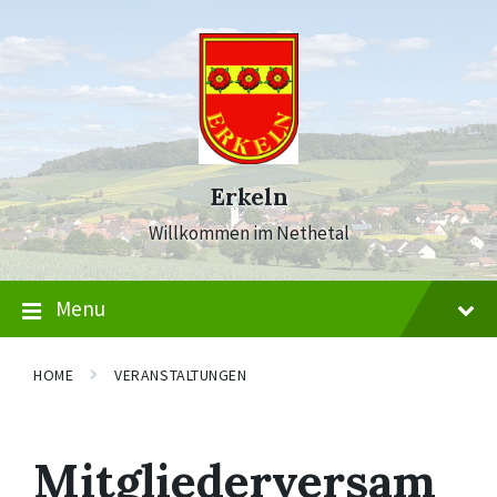
Skip
Skip
Skip
to
to
to
content
main
footer
navigation
Erkeln
Willkommen im Nethetal
Menu
HOME
VERANSTALTUNGEN
Mitgliederversam