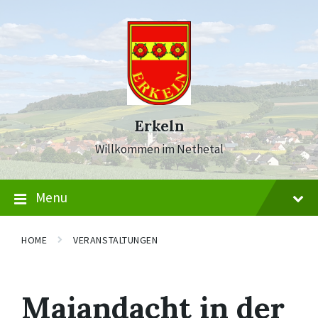
Skip
Skip
Skip
to
to
to
content
main
footer
navigation
Erkeln
Willkommen im Nethetal
Menu
HOME
VERANSTALTUNGEN
Maiandacht in der