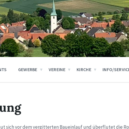
NTS
GEWERBE
VEREINE
KIRCHE
INFO/SERVIC
tung
ut sich vor dem vergitterten Baueinlauf und überflutet die R