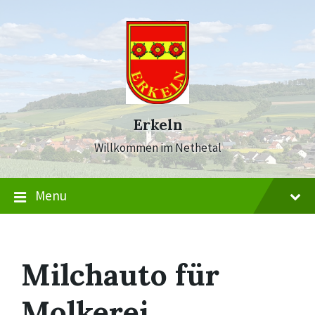
Skip
Skip
Skip
to
to
to
content
main
footer
navigation
Erkeln
Willkommen im Nethetal
Menu
Milchauto für
Molkerei