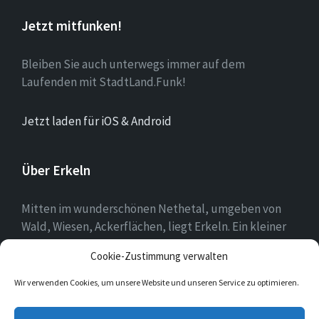
Jetzt mitfunken!
Bleiben Sie auch unterwegs immer auf dem
Laufenden mit StadtLand.Funk!
Jetzt laden für iOS & Android
Über Erkeln
Mitten im wunderschönen Nethetal, umgeben von
Wald, Wiesen, Ackerflächen, liegt Erkeln. Ein kleiner
Ort, in dem sich die Menschen mit ihrer Heimat
Cookie-Zustimmung verwalten
identifizieren und es schätzen, hier zu leben.
Wir verwenden Cookies, um unsere Website und unseren Service zu optimieren.
E-