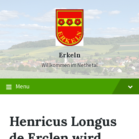
Skip
Skip
Skip
to
to
to
content
main
footer
navigation
Erkeln
Willkommen im Nethetal
Menu
Henricus Longus
de Erclen wird