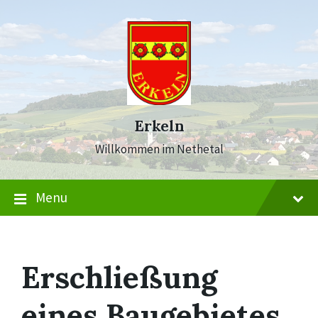
Skip
Skip
Skip
to
to
to
content
main
footer
navigation
Erkeln
Willkommen im Nethetal
Menu
Erschließung
eines Baugebietes