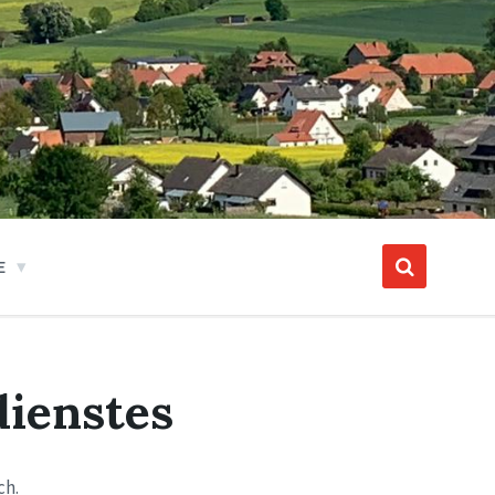
E
dienstes
ch.