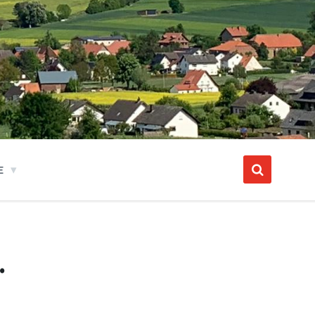
E
.
.